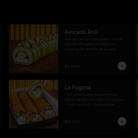
Avocado Roll
Roll de camarones, queso crema, 
cebollin envuelto en palta con 
topping de ceviche de la casa.
$9.000
La Fogosa
1 roll pollo (pollo, queso crema, 
palta, cebollín, envuelto en panko) 
+ 1 roll camarón (camarones, 
queso crema, palta, cebollín, 
envuelto en panko) + 1 roll carne 
(carne mechada, queso crema, 
$15.900
palta, cebollín, envuelto en panko) 
+ 2 soyas + 2 teriyakis + 1 topping 
papas hilo