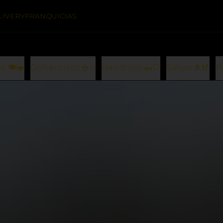
LIVERY
FRANQUICIAS
s 🍽️🍣
Gohancitos 🍚✨
Handrolls 🌯🤍
Salsas 🧂🥢
P