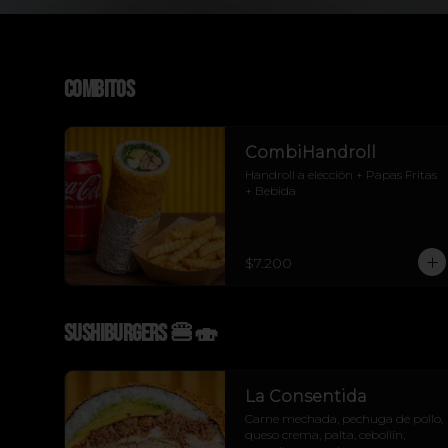
Combitos
CombiHandroll
Handroll a elección + Papas Fritas 
+ Bebida
$7.200
Sushiburgers 🍔🍣
La Consentida
Carne mechada, pechuga de pollo, 
queso crema, palta, cebollín, 