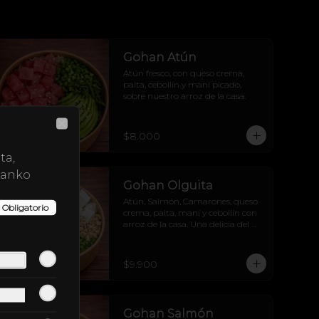
Gohan Atún
Atún fresco, con queso crema, 
palta, cebollín y maní picado, 
sobre nuestro arroz de la casa.
$8.000
Close
ta,
panko
Gohan Olguita
Atún, Salmón, Camarones, queso 
Obligatorio
crema, palta, maní y cebollín con 
arroz de la casa. Una delicia del 
mar.
$9.900
Gohan Salmón