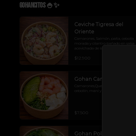
Gohancitos 🍚✨
Ceviche Tigresa del
Oriente
Camarones, Salmón, palta, cebolla 
morada y cilantro bañado en salsa 
acevichada de la casa. Levanta 
cualquier muerto.
$12.900
Gohan Camarón
Camarones,Queso crema, palta, 
cebollín, maní y arroz de la casa.
$7.500
Gohan Pollo Crispy