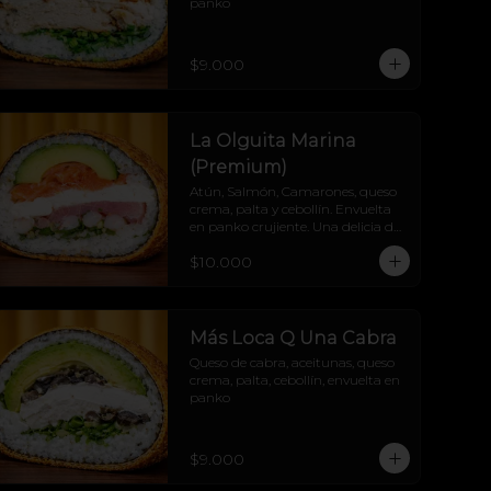
panko
$9.000
La Olguita Marina
(Premium)
Atún, Salmón, Camarones, queso 
crema, palta y cebollín. Envuelta 
en panko crujiente. Una delicia del 
mar.
$10.000
Más Loca Q Una Cabra
Queso de cabra, aceitunas, queso 
crema, palta, cebollín, envuelta en 
panko
$9.000