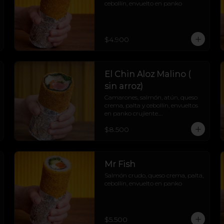
cebollín, envuelto en panko
$4.900
El Chin Aloz Malino (
sin arroz)
Camarones, salmón, atún, queso 
crema, palta y cebollín, envueltos 
en panko crujiente.

Cremosito, marino y explosivo. ¡Un 
$8.500
trío marino sin arroz, pero con 
pura actitud! 🌊🔥
Mr Fish
Salmón crudo, queso crema, palta, 
cebollín, envuelto en panko
$5.500