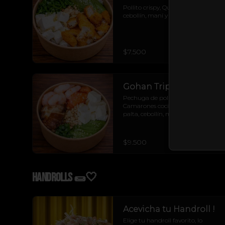
Pollito crispy, Queso crema, palta, 
cebollín, maní y arroz de la casa.
$7.500
Gohan Triple X
Pechuga de pollo, Salmon crudo, 
Camarones cocidos, queso crema, 
palta, cebollín, maní picado y 
arroz de la casa.
$9.500
Handrolls 🌯🤍
Acevicha tu Handroll !
Elige tu handroll favorito, lo 