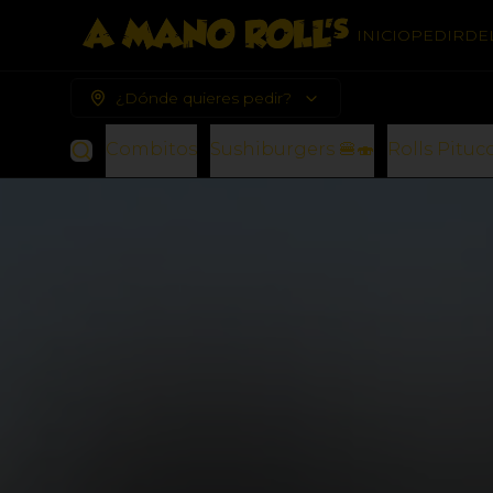
INICIO
PEDIR
DE
¿Dónde quieres pedir?
Combitos
Sushiburgers 🍔🍣
Rolls Pituco