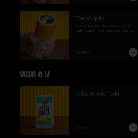
The Veggie
Aceitunas negras, queso crema, 
palta, cebollín, envuelto en panko
$4.500
Salsas 🧂🥢
Salsa Acevichada
$900