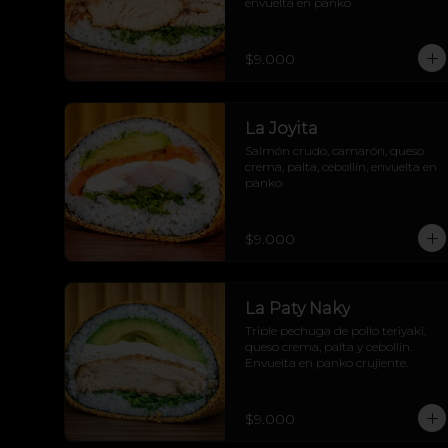
envuelta en panko
$9.000
La Joyita
Salmón crudo, camarón, queso 
crema, palta, cebollín, envuelta en 
panko
$9.000
La Paty Naky
Triple pechuga de pollo teriyaki, 
queso crema, palta y cebollín. 
Envuelta en panko crujiente.
$9.000