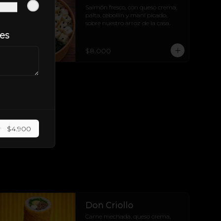
Salmón fresco, con queso crema, 
palta, cebollín y maní picado, 
sobre nuestro arroz de la casa.
les
$8.000
r
$4.900
Don Criollo
Carne mechada, queso crema, 