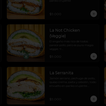
panko crujiente
$9.000
La Not Chicken
(Veggie)
El engaño más rico de todos: 
parece pollo, pero es pura magia 
veggie. ✨

Not pollo de vegetales con 
$9.000
proteína vegetal, queso crema, 
palta y cebollín, todo cubierto en 
un panko crocante que hace 
crunch a cada mordisco.

¡Explosión de sabor sin culpa! 💚🔥
La Serranita
Jamón serrano, pechuga de pollo, 
queso crema, palta y cebollín, todo 
envuelto en panko crujiente.

Sabor mediterráneo con flow 
urbano.

La Serranita no se explica, se 
$9.000
prueba! 😏💛