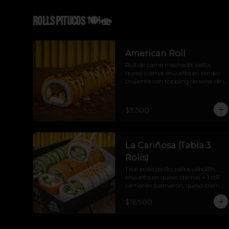
Rolls Pitucos 🍽️🍣
American Roll
Roll de carne mechada, palta, 
queso crema, envuelto en panko 
crujiente con topping de salsa de 
queso cheddar, tocino crujiente y 
cebollín
$9.500
La Cariñosa (Tabla 3
Rolls)
1 roll pollo (pollo, palta, cebollín, 
envuelto en queso crema) + 1 roll 
camarón (camarón, queso crema, 
cebollín, envuelto en palta) + 1 roll 
$16.900
salmón (salmón, queso crema, 
palta, cebollín, envuelto en panko) 
+ 2 soyas +2 teriyakis + 1 topping 
papas hilo.