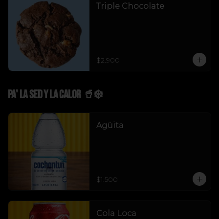
Triple Chocolate
$2.900
Pa' La Sed y La Calor 🥤❄️
Agüita
$1.500
Cola Loca