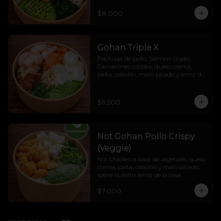
$8.000
Gohan Triple X
Pechuga de pollo, Salmon crudo, 
Camarones cocidos, queso crema, 
palta, cebollín, maní picado y arroz de 
la casa.
$9.500
Not Gohan Pollo Crispy
(Veggie)
Not Chicken a base de vegetales, queso 
crema, palta, cebollín y maní picado, 
sobre nuestro arroz de la casa.

Liviano, veggie, cremoso y lleno de 
$7.000
sabor.

Veggie sí, fome jamás. 💚🔥