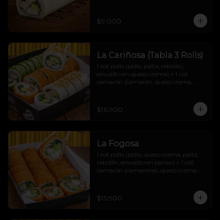
$9.000
La Cariñosa (Tabla 3 Rolls)
1 roll pollo (pollo, palta, cebollín, 
envuelto en queso crema) + 1 roll 
camarón (camarón, queso crema, 
cebollín, envuelto en palta) + 1 roll 
salmón (salmón, queso crema, palta, 
cebollín, envuelto en panko) + 2 soyas 
$16.900
+2 teriyakis + 1 topping papas hilo.
La Fogosa
1 roll pollo (pollo, queso crema, palta, 
cebollín, envuelto en panko) + 1 roll 
camarón (camarones, queso crema, 
palta, cebollín, envuelto en panko) + 1 
roll carne (carne mechada, queso 
crema, palta, cebollín, envuelto en 
$15.900
panko) + 2 soyas + 2 teriyakis + 1 
topping papas hilo