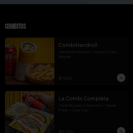
Combitos
CombiHandroll
Handroll a elección + Papas Fritas + 
Bebida
$7.200
La Combi Completa
1 SushiBurger a Eleccción + Papas 
Fritas + Coca Cola
$11.990