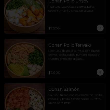
Gohan Pollo Crispy
Pollito crispy, Queso crema, palta, 
cebollín, maní y arroz de la casa.
$7.500
Gohan Pollo Teriyaki
Pechuga de pollo teriyaki, con queso 
crema, palta, cebollín, maní picado y 
nuestro arroz de la casa.

Dulcesito y salado pa´los indecisos.
$7.000
Gohan Salmón
Salmón fresco, con queso crema, palta, 
cebollín y maní picado, sobre nuestro 
arroz de la casa.