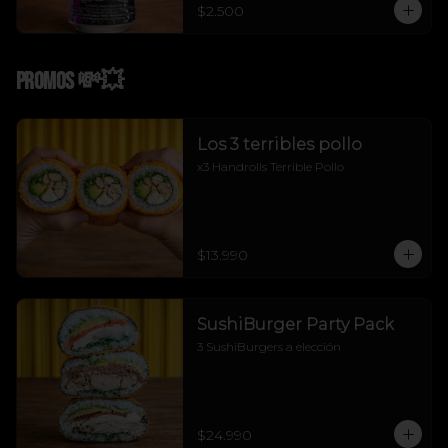
$2.500
Promos 💸💥
Los 3 terribles pollo
x3 Handrolls Terrible Pollo
$13.990
SushiBurger Party Pack
3 SushiBurgers a elección
$24.990