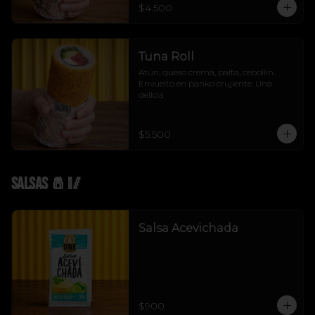
$4.500
Tuna Roll
Atún, queso crema, palta, cebollín. 
Envuelto en panko crujiente. Una 
delicia
$5.500
Salsas 🧂🥢
Salsa Acevichada
$900