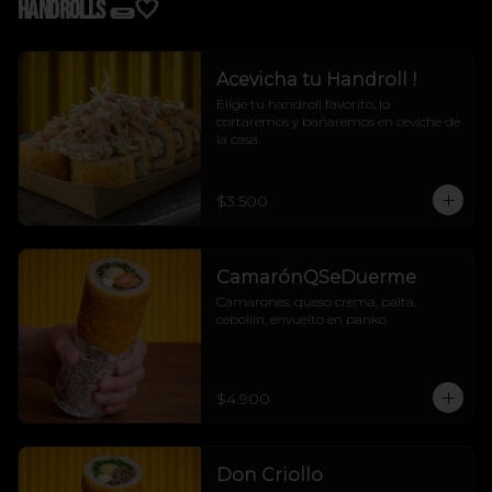
Handrolls 🌯🤍
Acevicha tu Handroll !
Elige tu handroll favorito, lo 
cortaremos y bañaremos en ceviche de 
la casa.
$3.500
CamarónQSeDuerme
Camarones, queso crema, palta, 
cebollín, envuelto en panko
$4.900
Don Criollo