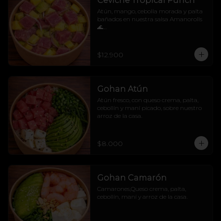
Ceviche Tropical Punch
Atún, mango, cebolla morada y palta 
bañados en nuestra salsa Amanorolls 
🌊

No sabemos si alimenta o hipnotiza, 
pero después de probarlo... tu mente se 
va directo a una isla 🧜‍♀️🌴
$12.900
Gohan Atún
Atún fresco, con queso crema, palta, 
cebollín y maní picado, sobre nuestro 
arroz de la casa.
$8.000
Gohan Camarón
Camarones,Queso crema, palta, 
cebollín, maní y arroz de la casa.