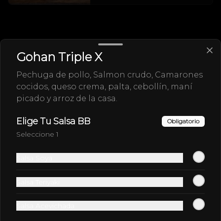
Gohan Triple X
Pechuga de pollo, Salmon crudo, Camarones
cocidos, queso crema, palta, cebollín, maní
picado y arroz de la casa.
Elige Tu Salsa BB
Conócenos
Obligatorio
Seleccione 1
Despacho
Términos y condiciones
Salsa Soya
Política de privacidad
Salsa Teriyaki
Redes sociales
Salsa Acevichada
Instagram