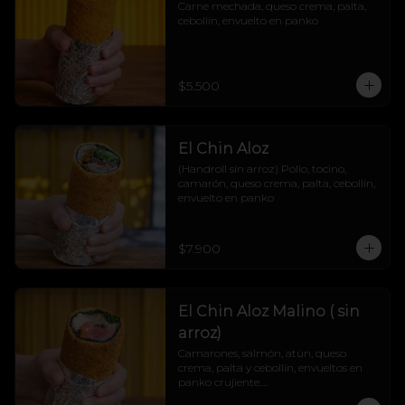
Carne mechada, queso crema, palta, 
cebollín, envuelto en panko
$5.500
El Chin Aloz
(Handroll sin arroz) Pollo, tocino, 
camarón, queso crema, palta, cebollín, 
envuelto en panko
$7.900
El Chin Aloz Malino ( sin
arroz)
Camarones, salmón, atún, queso 
crema, palta y cebollín, envueltos en 
panko crujiente.

Cremosito, marino y explosivo. ¡Un trío 