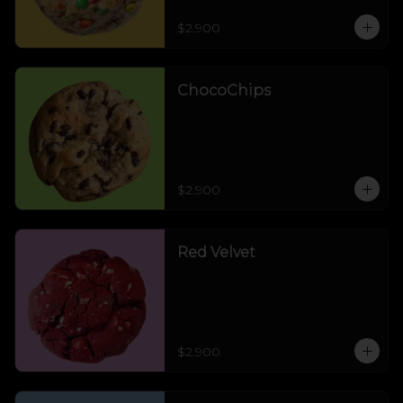
$2.900
ChocoChips
$2.900
Red Velvet
$2.900