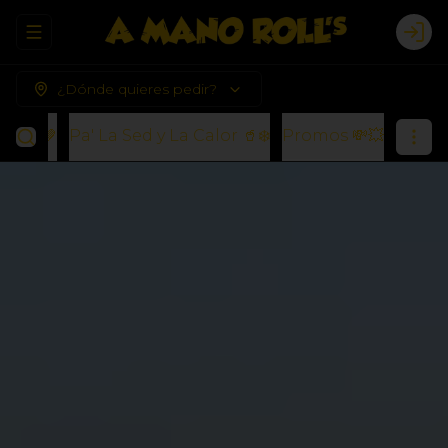
Abrir menu de navegación
Logi
¿Dónde quieres pedir?
s) 🍪🤎
Pa' La Sed y La Calor 🥤❄️
Promos 💸💥