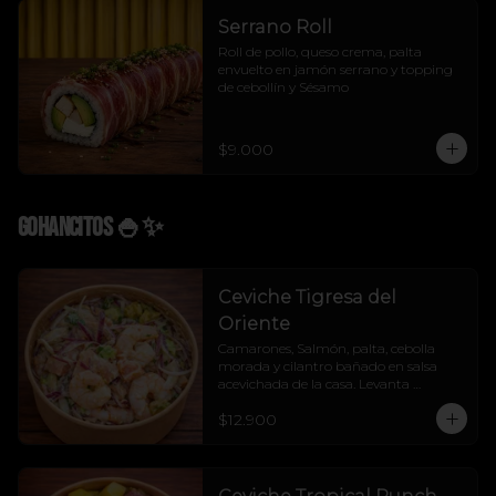
Serrano Roll
Roll de pollo, queso crema, palta 
envuelto en jamón serrano y topping 
de cebollín y Sésamo
$9.000
Gohancitos 🍚✨
Ceviche Tigresa del
Oriente
Camarones, Salmón, palta, cebolla 
morada y cilantro bañado en salsa 
acevichada de la casa. Levanta 
cualquier muerto.
$12.900