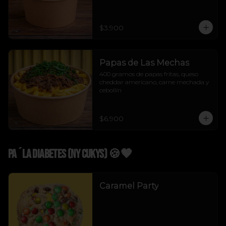
$3.900
Papas de Las Mechas
400 gramos de papas fritas, queso 
cheddar americano, carne mechada y 
cebollín
$6.900
Pa´La Diabetes (NY Cukys) 🍪🤎
Caramel Party