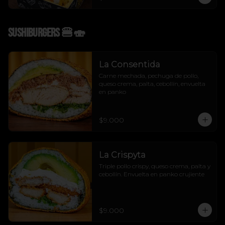
Sushiburgers 🍔🍣
La Consentida
Carne mechada, pechuga de pollo, 
queso crema, palta, cebollín, envuelta 
en panko
$9.000
La Crispyta
Triple pollo crispy, queso crema, palta y 
cebollín. Envuelta en panko crujiente
$9.000