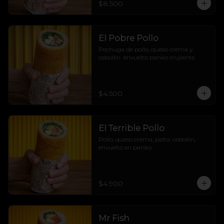
$8.500
marino sin arroz, pero con pura 
actitud! 🌊🔥
El Pobre Pollo
Pechuga de pollo, queso crema y 
cebollín  envuelto panko crujiente
$4.500
El Terrible Pollo
Pollo, queso crema, palta, cebollín, 
envuelto en panko
$4.900
Mr Fish