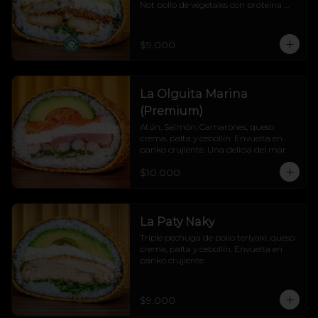
Not pollo de vegetales con proteína 
vegetal, queso crema, palta y cebollín, 
todo cubierto en un panko crocante 
que hace crunch a cada mordisco.

$9.000
¡Explosión de sabor sin culpa! 💚🔥
La Olguita Marina
(Premium)
Atún, Salmón, Camarones, queso 
crema, palta y cebollín. Envuelta en 
panko crujiente. Una delicia del mar.
$10.000
La Paty Naky
Triple pechuga de pollo teriyaki, queso 
crema, palta y cebollín. Envuelta en 
panko crujiente.
$9.000