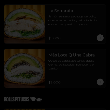
La Serranita
Jamón serrano, pechuga de pollo, 
queso crema, palta y cebollín, todo 
envuelto en panko crujiente.

Sabor mediterráneo con flow urbano.

La Serranita no se explica, se prueba! 
😏💛
$9.000
Más Loca Q Una Cabra
Queso de cabra, aceitunas, queso 
crema, palta, cebollín, envuelta en 
panko
$9.000
Rolls Pitucos 🍽️🍣