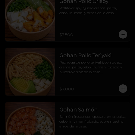
Gohan Pollo Crispy
Pollito crispy, Queso crema, palta, 
cebollín, maní y arroz de la casa.
$7.500
Gohan Pollo Teriyaki
Pechuga de pollo teriyaki, con queso 
crema, palta, cebollín, maní picado y 
nuestro arroz de la casa.

Dulcesito y salado pa´los indecisos.
$7.000
Gohan Salmón
Salmón fresco, con queso crema, palta, 
cebollín y maní picado, sobre nuestro 
arroz de la casa.