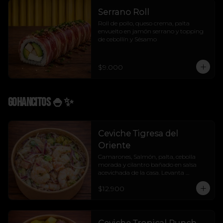
Serrano Roll
Roll de pollo, queso crema, palta 
envuelto en jamón serrano y topping 
de cebollín y Sésamo
$9.000
Gohancitos 🍚✨
Ceviche Tigresa del
Oriente
Camarones, Salmón, palta, cebolla 
morada y cilantro bañado en salsa 
acevichada de la casa. Levanta 
cualquier muerto.
$12.900