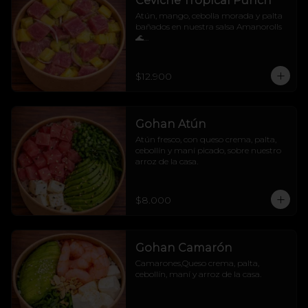
Ceviche Tropical Punch
Atún, mango, cebolla morada y palta 
bañados en nuestra salsa Amanorolls 
🌊

No sabemos si alimenta o hipnotiza, 
pero después de probarlo... tu mente se 
va directo a una isla 🧜‍♀️🌴
$12.900
Gohan Atún
Atún fresco, con queso crema, palta, 
cebollín y maní picado, sobre nuestro 
arroz de la casa.
$8.000
Gohan Camarón
Camarones,Queso crema, palta, 
cebollín, maní y arroz de la casa.