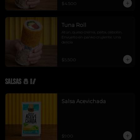
$4.500
Tuna Roll
Atún, queso crema, palta, cebollín. 
Envuelto en panko crujiente. Una 
delicia
$5.500
Salsas 🧂🥢
Salsa Acevichada
$900