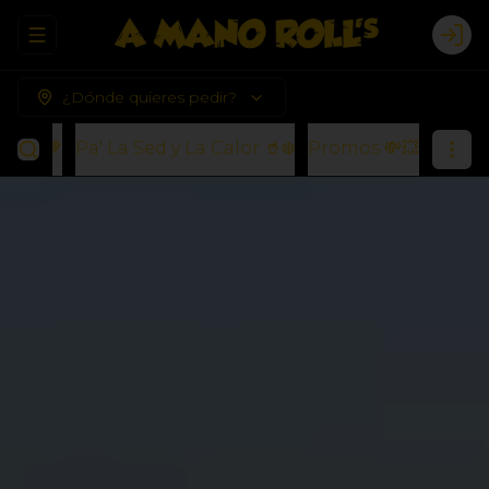
Abrir menu de navegación
Logi
¿Dónde quieres pedir?
s) 🍪🤎
Pa' La Sed y La Calor 🥤❄️
Promos 💸💥