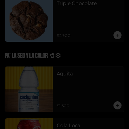
Triple Chocolate
$2.900
Pa' La Sed y La Calor 🥤❄️
Agüita
$1.500
Cola Loca