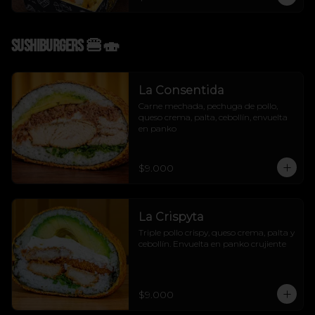
Sushiburgers 🍔🍣
La Consentida
Carne mechada, pechuga de pollo, 
queso crema, palta, cebollín, envuelta 
en panko
$9.000
La Crispyta
Triple pollo crispy, queso crema, palta y 
cebollín. Envuelta en panko crujiente
$9.000