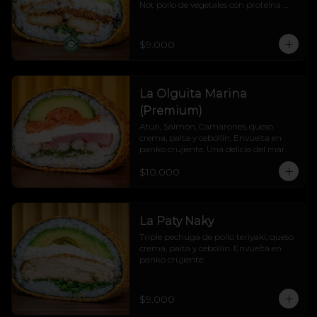
Not pollo de vegetales con proteína 
vegetal, queso crema, palta y cebollín, 
todo cubierto en un panko crocante 
que hace crunch a cada mordisco.

$9.000
¡Explosión de sabor sin culpa! 💚🔥
La Olguita Marina
(Premium)
Atún, Salmón, Camarones, queso 
crema, palta y cebollín. Envuelta en 
panko crujiente. Una delicia del mar.
$10.000
La Paty Naky
Triple pechuga de pollo teriyaki, queso 
crema, palta y cebollín. Envuelta en 
panko crujiente.
$9.000