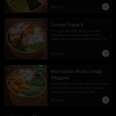
$8.000
Gohan Triple X
Pechuga de pollo, Salmon crudo, 
Camarones cocidos, queso crema, 
palta, cebollín, maní picado y arroz de 
la casa.
$9.500
Not Gohan Pollo Crispy
(Veggie)
Not Chicken a base de vegetales, queso 
crema, palta, cebollín y maní picado, 
sobre nuestro arroz de la casa.

Liviano, veggie, cremoso y lleno de 
$7.000
sabor.

Veggie sí, fome jamás. 💚🔥