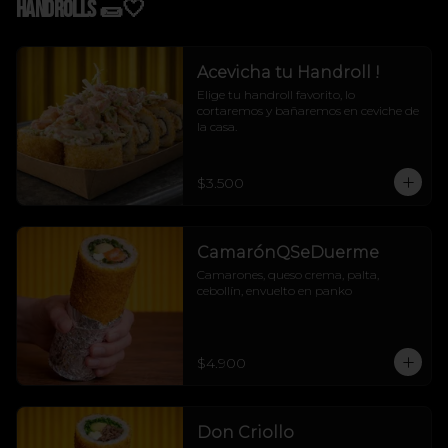
Handrolls 🌯🤍
Acevicha tu Handroll !
Elige tu handroll favorito, lo 
cortaremos y bañaremos en ceviche de 
la casa.
$3.500
CamarónQSeDuerme
Camarones, queso crema, palta, 
cebollín, envuelto en panko
$4.900
Don Criollo