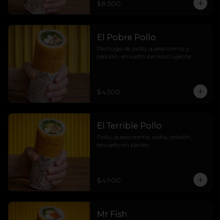
$8.500
marino sin arroz, pero con pura 
actitud! 🌊🔥
El Pobre Pollo
Pechuga de pollo, queso crema y 
cebollín  envuelto panko crujiente
$4.500
El Terrible Pollo
Pollo, queso crema, palta, cebollín, 
envuelto en panko
$4.900
Mr Fish