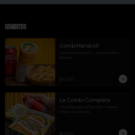
Combitos
CombiHandroll
Handroll a elección + Papas Fritas + 
Bebida
$7.200
La Combi Completa
1 SushiBurger a Eleccción + Papas 
Fritas + Coca Cola
$11.990