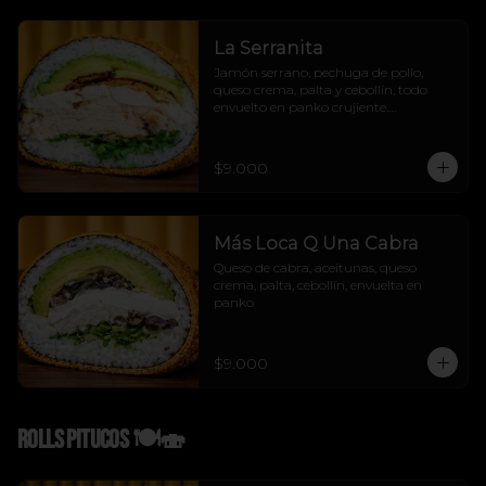
La Serranita
Jamón serrano, pechuga de pollo, 
queso crema, palta y cebollín, todo 
envuelto en panko crujiente.

Sabor mediterráneo con flow urbano.

La Serranita no se explica, se prueba! 
😏💛
$9.000
Más Loca Q Una Cabra
Queso de cabra, aceitunas, queso 
crema, palta, cebollín, envuelta en 
panko
$9.000
Rolls Pitucos 🍽️🍣