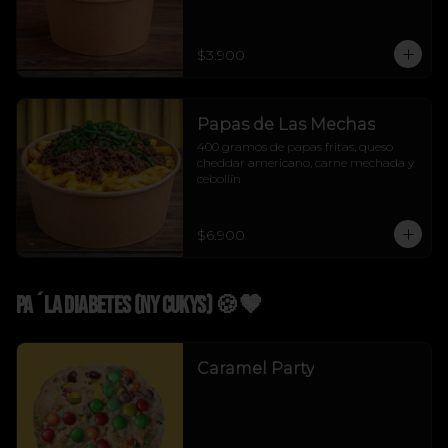
$3.900
Papas de Las Mechas
400 gramos de papas fritas, queso 
cheddar americano, carne mechada y 
cebollín
$6.900
Pa´La Diabetes (NY Cukys) 🍪🤎
Caramel Party