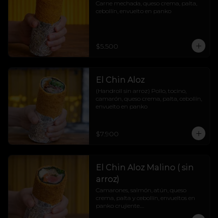
Carne mechada, queso crema, palta, 
cebollín, envuelto en panko
$5.500
El Chin Aloz
(Handroll sin arroz) Pollo, tocino, 
camarón, queso crema, palta, cebollín, 
envuelto en panko
$7.900
El Chin Aloz Malino ( sin
arroz)
Camarones, salmón, atún, queso 
crema, palta y cebollín, envueltos en 
panko crujiente.

Cremosito, marino y explosivo. ¡Un trío 