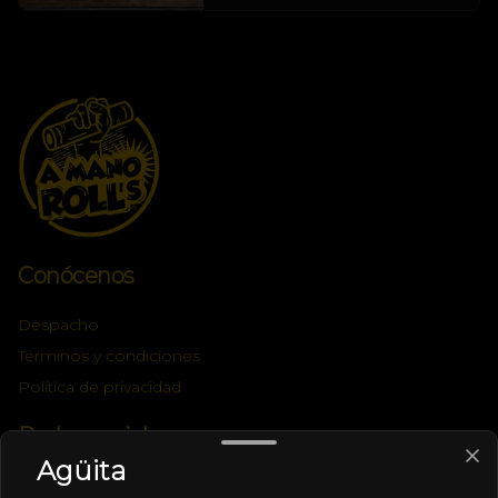
Conócenos
Despacho
Términos y condiciones
Política de privacidad
Redes sociales
Agüita
Instagram