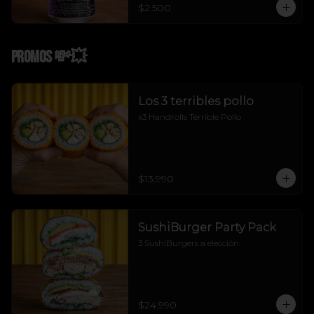
$2.500
Promos 💸💥
Los 3 terribles pollo
x3 Handrolls Terrible Pollo
$13.990
SushiBurger Party Pack
3 SushiBurgers a elección
$24.990