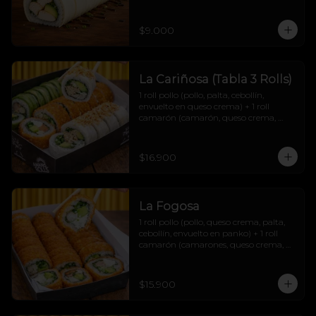
$9.000
La Cariñosa (Tabla 3 Rolls)
1 roll pollo (pollo, palta, cebollín, 
envuelto en queso crema) + 1 roll 
camarón (camarón, queso crema, 
cebollín, envuelto en palta) + 1 roll 
salmón (salmón, queso crema, palta, 
cebollín, envuelto en panko) + 2 soyas 
$16.900
+2 teriyakis + 1 topping papas hilo.
La Fogosa
1 roll pollo (pollo, queso crema, palta, 
cebollín, envuelto en panko) + 1 roll 
camarón (camarones, queso crema, 
palta, cebollín, envuelto en panko) + 1 
roll carne (carne mechada, queso 
crema, palta, cebollín, envuelto en 
$15.900
panko) + 2 soyas + 2 teriyakis + 1 
topping papas hilo