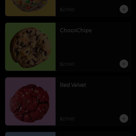
$2.900
ChocoChips
$2.900
Red Velvet
$2.900