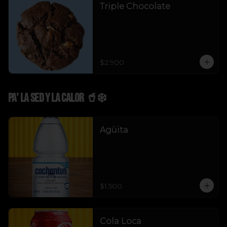
Triple Chocolate
$2.900
Pa' La Sed y La Calor 🥤❄️
Agüita
$1.500
Cola Loca