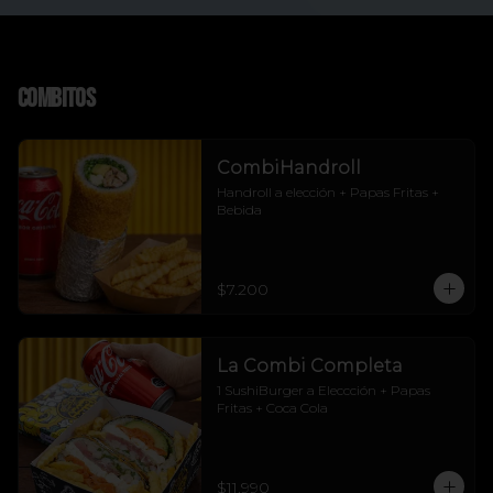
Combitos
CombiHandroll
Handroll a elección + Papas Fritas + 
Bebida
$7.200
La Combi Completa
1 SushiBurger a Eleccción + Papas 
Fritas + Coca Cola
$11.990