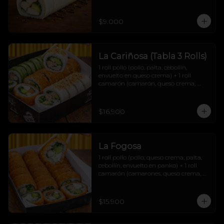
$9.000
La Cariñosa (Tabla 3 Rolls)
1 roll pollo (pollo, palta, cebollín, 
envuelto en queso crema) + 1 roll 
camarón (camarón, queso crema, 
cebollín, envuelto en palta) + 1 roll 
salmón (salmón, queso crema, palta, 
cebollín, envuelto en panko) + 2 soyas 
$16.900
+2 teriyakis + 1 topping papas hilo.
La Fogosa
1 roll pollo (pollo, queso crema, palta, 
cebollín, envuelto en panko) + 1 roll 
camarón (camarones, queso crema, 
palta, cebollín, envuelto en panko) + 1 
roll carne (carne mechada, queso 
crema, palta, cebollín, envuelto en 
$15.900
panko) + 2 soyas + 2 teriyakis + 1 
topping papas hilo