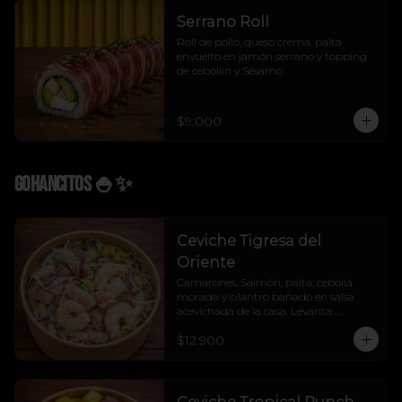
Serrano Roll
Roll de pollo, queso crema, palta 
envuelto en jamón serrano y topping 
de cebollín y Sésamo
$9.000
Gohancitos 🍚✨
Ceviche Tigresa del
Oriente
Camarones, Salmón, palta, cebolla 
morada y cilantro bañado en salsa 
acevichada de la casa. Levanta 
cualquier muerto.
$12.900