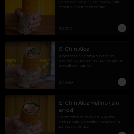
Carne mechada, queso crema, palta, 
cebollín, envuelto en panko
$5.500
El Chin Aloz
(Handroll sin arroz) Pollo, tocino, 
camarón, queso crema, palta, cebollín, 
envuelto en panko
$7.900
El Chin Aloz Malino ( sin
arroz)
Camarones, salmón, atún, queso 
crema, palta y cebollín, envueltos en 
panko crujiente.

Cremosito, marino y explosivo. ¡Un trío 