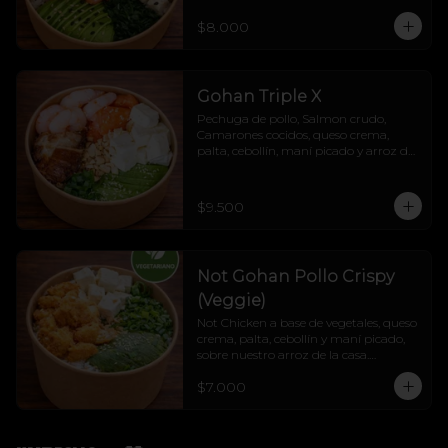
$8.000
Gohan Triple X
Pechuga de pollo, Salmon crudo, 
Camarones cocidos, queso crema, 
palta, cebollín, maní picado y arroz de 
la casa.
$9.500
Not Gohan Pollo Crispy
(Veggie)
Not Chicken a base de vegetales, queso 
crema, palta, cebollín y maní picado, 
sobre nuestro arroz de la casa.

Liviano, veggie, cremoso y lleno de 
$7.000
sabor.

Veggie sí, fome jamás. 💚🔥