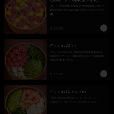
Ceviche Tropical Punch
Atún, mango, cebolla morada y palta 
bañados en nuestra salsa Amanorolls 
🌊

No sabemos si alimenta o hipnotiza, 
pero después de probarlo... tu mente se 
va directo a una isla 🧜‍♀️🌴
$12.900
Gohan Atún
Atún fresco, con queso crema, palta, 
cebollín y maní picado, sobre nuestro 
arroz de la casa.
$8.000
Gohan Camarón
Camarones,Queso crema, palta, 
cebollín, maní y arroz de la casa.