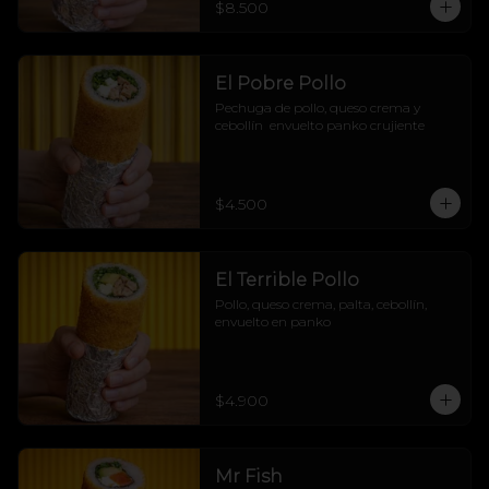
$8.500
marino sin arroz, pero con pura 
actitud! 🌊🔥
El Pobre Pollo
Pechuga de pollo, queso crema y 
cebollín  envuelto panko crujiente
$4.500
El Terrible Pollo
Pollo, queso crema, palta, cebollín, 
envuelto en panko
$4.900
Mr Fish