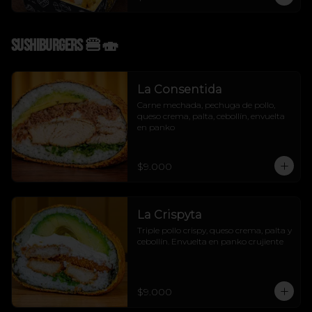
Sushiburgers 🍔🍣
La Consentida
Carne mechada, pechuga de pollo, 
queso crema, palta, cebollín, envuelta 
en panko
$9.000
La Crispyta
Triple pollo crispy, queso crema, palta y 
cebollín. Envuelta en panko crujiente
$9.000