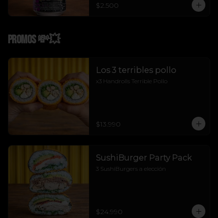
$2.500
Promos 💸💥
Los 3 terribles pollo
x3 Handrolls Terrible Pollo
$13.990
SushiBurger Party Pack
3 SushiBurgers a elección
$24.990