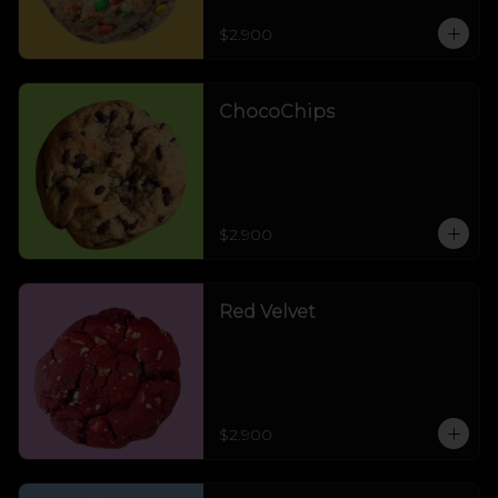
$2.900
ChocoChips
$2.900
Red Velvet
$2.900