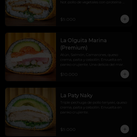
Not pollo de vegetales con proteína 
vegetal, queso crema, palta y cebollín, 
todo cubierto en un panko crocante 
que hace crunch a cada mordisco.

$9.000
¡Explosión de sabor sin culpa! 💚🔥
La Olguita Marina
(Premium)
Atún, Salmón, Camarones, queso 
crema, palta y cebollín. Envuelta en 
panko crujiente. Una delicia del mar.
$10.000
La Paty Naky
Triple pechuga de pollo teriyaki, queso 
crema, palta y cebollín. Envuelta en 
panko crujiente.
$9.000