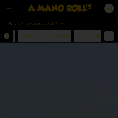
Abrir menu de navegación
Logi
¿Dónde quieres pedir?
s) 🍪🤎
Pa' La Sed y La Calor 🥤❄️
Promos 💸💥