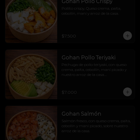
Gohan Pollo Crispy
Pollito crispy, Queso crema, palta, 
cebollín, maní y arroz de la casa.
$7.500
Gohan Pollo Teriyaki
Pechuga de pollo teriyaki, con queso 
crema, palta, cebollín, maní picado y 
nuestro arroz de la casa.

Dulcesito y salado pa´los indecisos.
$7.000
Gohan Salmón
Salmón fresco, con queso crema, palta, 
cebollín y maní picado, sobre nuestro 
arroz de la casa.