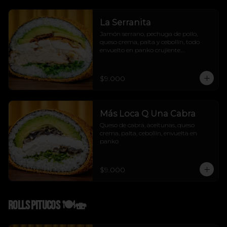
La Serranita
Jamón serrano, pechuga de pollo, 
queso crema, palta y cebollín, todo 
envuelto en panko crujiente.

Sabor mediterráneo con flow urbano.

La Serranita no se explica, se prueba! 
😏💛
$9.000
Más Loca Q Una Cabra
Queso de cabra, aceitunas, queso 
crema, palta, cebollín, envuelta en 
panko
$9.000
Rolls Pitucos 🍽️🍣