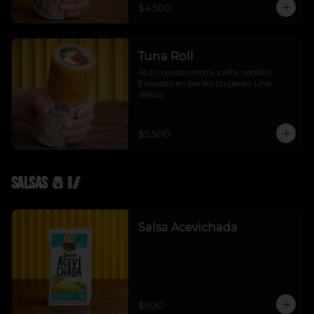
$4.500
Tuna Roll
Atún, queso crema, palta, cebollín. 
Envuelto en panko crujiente. Una 
delicia
$5.500
Salsas 🧂🥢
Salsa Acevichada
$900