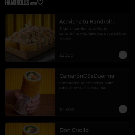
Handrolls 🌯🤍
Acevicha tu Handroll !
Elige tu handroll favorito, lo 
cortaremos y bañaremos en ceviche de 
la casa.
$3.500
CamarónQSeDuerme
Camarones, queso crema, palta, 
cebollín, envuelto en panko
$4.900
Don Criollo