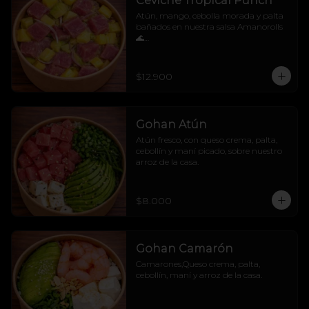
Ceviche Tropical Punch
Atún, mango, cebolla morada y palta 
bañados en nuestra salsa Amanorolls 
🌊

No sabemos si alimenta o hipnotiza, 
pero después de probarlo... tu mente se 
va directo a una isla 🧜‍♀️🌴
$12.900
Gohan Atún
Atún fresco, con queso crema, palta, 
cebollín y maní picado, sobre nuestro 
arroz de la casa.
$8.000
Gohan Camarón
Camarones,Queso crema, palta, 
cebollín, maní y arroz de la casa.