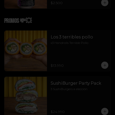
$2.500
Promos 💸💥
Los 3 terribles pollo
x3 Handrolls Terrible Pollo
$13.990
SushiBurger Party Pack
3 SushiBurgers a elección
$24.990