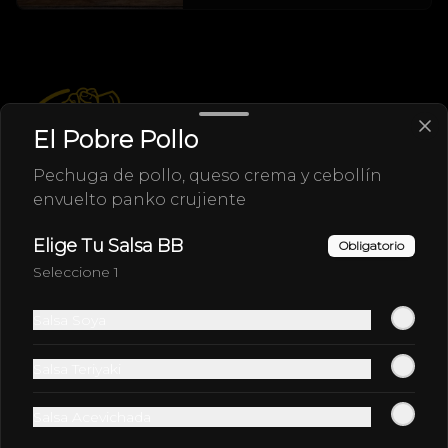
El Pobre Pollo
Pechuga de pollo, queso crema y cebollín
envuelto panko crujiente
Elige Tu Salsa BB
Conócenos
Obligatorio
Seleccione 1
Despacho
Términos y condiciones
Salsa Soya
Política de privacidad
Salsa Teriyaki
Redes sociales
Salsa Acevichada
Instagram