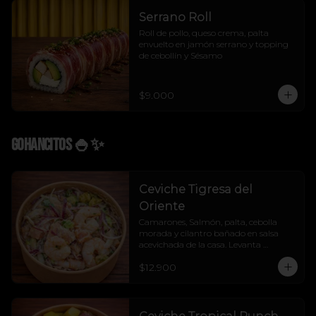
Serrano Roll
Roll de pollo, queso crema, palta 
envuelto en jamón serrano y topping 
de cebollín y Sésamo
$9.000
Gohancitos 🍚✨
Ceviche Tigresa del
Oriente
Camarones, Salmón, palta, cebolla 
morada y cilantro bañado en salsa 
acevichada de la casa. Levanta 
cualquier muerto.
$12.900