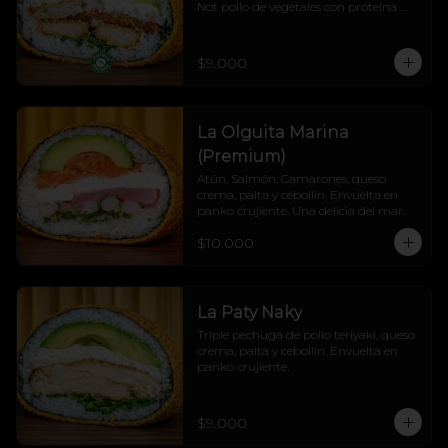
Not pollo de vegetales con proteína 
vegetal, queso crema, palta y cebollín, 
todo cubierto en un panko crocante 
que hace crunch a cada mordisco.

$9.000
¡Explosión de sabor sin culpa! 💚🔥
La Olguita Marina
(Premium)
Atún, Salmón, Camarones, queso 
crema, palta y cebollín. Envuelta en 
panko crujiente. Una delicia del mar.
$10.000
La Paty Naky
Triple pechuga de pollo teriyaki, queso 
crema, palta y cebollín. Envuelta en 
panko crujiente.
$9.000