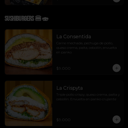
Sushiburgers 🍔🍣
La Consentida
Carne mechada, pechuga de pollo, 
queso crema, palta, cebollín, envuelta 
en panko
$9.000
La Crispyta
Triple pollo crispy, queso crema, palta y 
cebollín. Envuelta en panko crujiente
$9.000