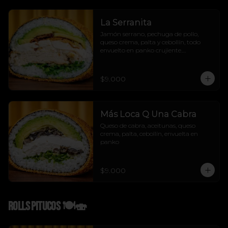
La Serranita
Jamón serrano, pechuga de pollo, 
queso crema, palta y cebollín, todo 
envuelto en panko crujiente.

Sabor mediterráneo con flow urbano.

La Serranita no se explica, se prueba! 
😏💛
$9.000
Más Loca Q Una Cabra
Queso de cabra, aceitunas, queso 
crema, palta, cebollín, envuelta en 
panko
$9.000
Rolls Pitucos 🍽️🍣