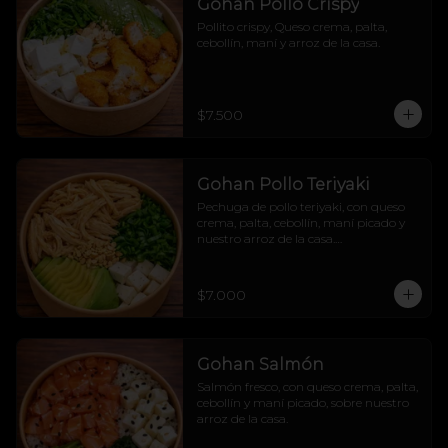
Gohan Pollo Crispy
Pollito crispy, Queso crema, palta, 
cebollín, maní y arroz de la casa.
$7.500
Gohan Pollo Teriyaki
Pechuga de pollo teriyaki, con queso 
crema, palta, cebollín, maní picado y 
nuestro arroz de la casa.

Dulcesito y salado pa´los indecisos.
$7.000
Gohan Salmón
Salmón fresco, con queso crema, palta, 
cebollín y maní picado, sobre nuestro 
arroz de la casa.