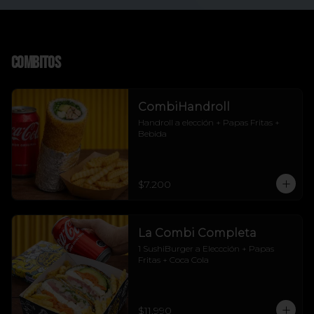
Combitos
CombiHandroll
Handroll a elección + Papas Fritas + 
Bebida
$7.200
La Combi Completa
1 SushiBurger a Eleccción + Papas 
Fritas + Coca Cola
$11.990