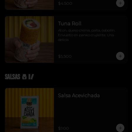
$4.500
Tuna Roll
Atún, queso crema, palta, cebollín. 
Envuelto en panko crujiente. Una 
delicia
$5.500
Salsas 🧂🥢
Salsa Acevichada
$900