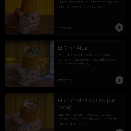
Carne mechada, queso crema, palta, 
cebollín, envuelto en panko
$5.500
El Chin Aloz
(Handroll sin arroz) Pollo, tocino, 
camarón, queso crema, palta, cebollín, 
envuelto en panko
$7.900
El Chin Aloz Malino ( sin
arroz)
Camarones, salmón, atún, queso 
crema, palta y cebollín, envueltos en 
panko crujiente.

Cremosito, marino y explosivo. ¡Un trío 