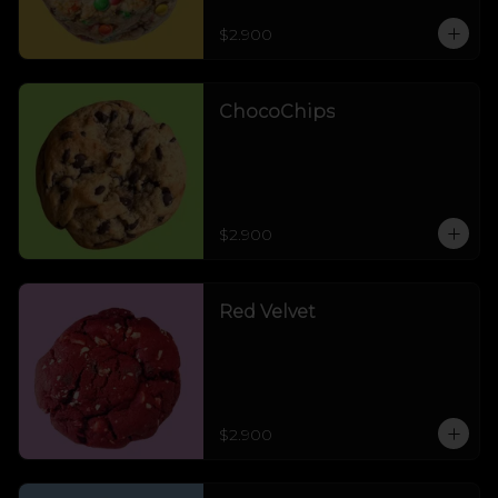
$2.900
ChocoChips
$2.900
Red Velvet
$2.900