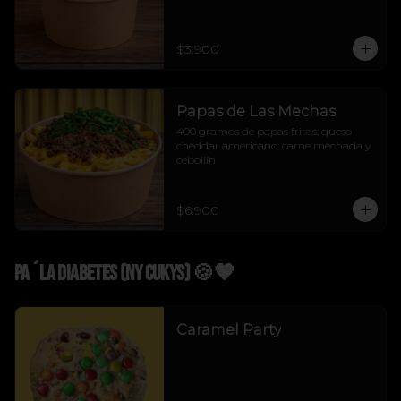
$3.900
Papas de Las Mechas
400 gramos de papas fritas, queso 
cheddar americano, carne mechada y 
cebollín
$6.900
Pa´La Diabetes (NY Cukys) 🍪🤎
Caramel Party