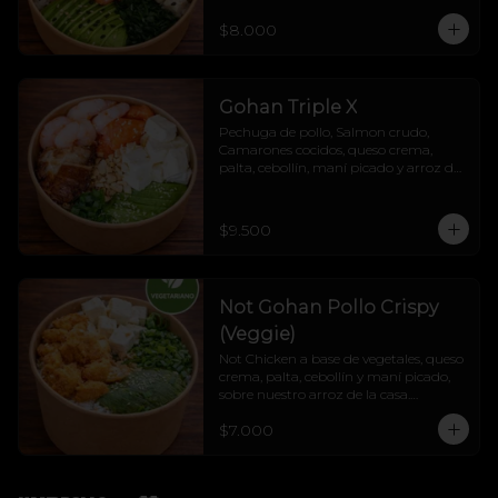
$8.000
Gohan Triple X
Pechuga de pollo, Salmon crudo, 
Camarones cocidos, queso crema, 
palta, cebollín, maní picado y arroz de 
la casa.
$9.500
Not Gohan Pollo Crispy
(Veggie)
Not Chicken a base de vegetales, queso 
crema, palta, cebollín y maní picado, 
sobre nuestro arroz de la casa.

Liviano, veggie, cremoso y lleno de 
$7.000
sabor.

Veggie sí, fome jamás. 💚🔥