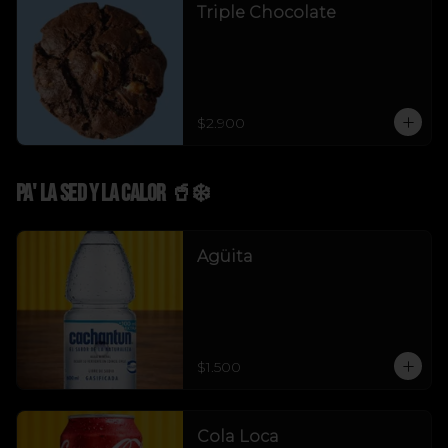
Triple Chocolate
$2.900
Pa' La Sed y La Calor 🥤❄️
Agüita
$1.500
Cola Loca