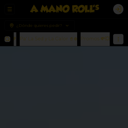
Abrir menu de navegación
Logi
¿Dónde quieres pedir?
s) 🍪🤎
Pa' La Sed y La Calor 🥤❄️
Promos 💸💥