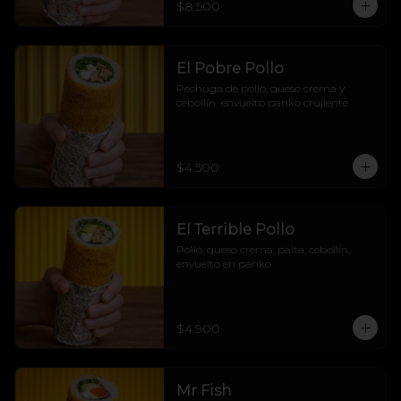
$8.500
marino sin arroz, pero con pura 
actitud! 🌊🔥
El Pobre Pollo
Pechuga de pollo, queso crema y 
cebollín  envuelto panko crujiente
$4.500
El Terrible Pollo
Pollo, queso crema, palta, cebollín, 
envuelto en panko
$4.900
Mr Fish