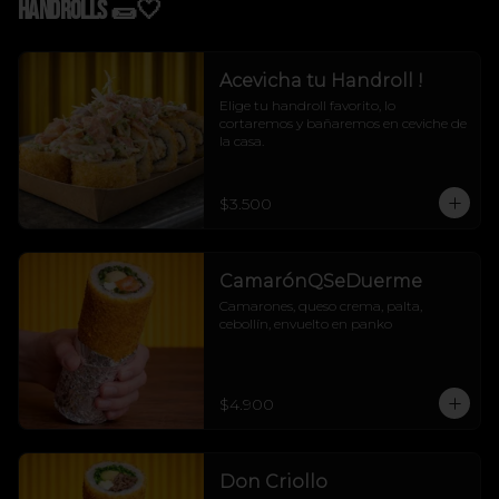
Handrolls 🌯🤍
Acevicha tu Handroll !
Elige tu handroll favorito, lo 
cortaremos y bañaremos en ceviche de 
la casa.
$3.500
CamarónQSeDuerme
Camarones, queso crema, palta, 
cebollín, envuelto en panko
$4.900
Don Criollo