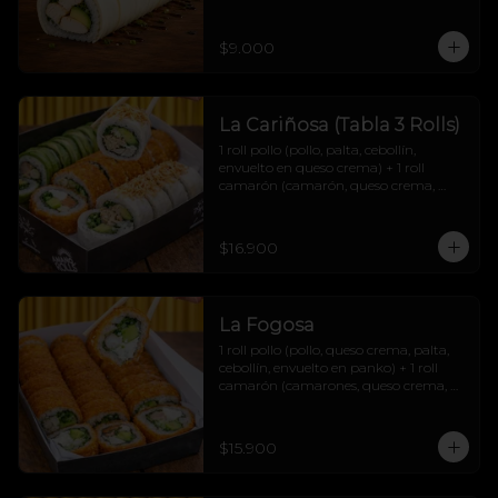
$9.000
La Cariñosa (Tabla 3 Rolls)
1 roll pollo (pollo, palta, cebollín, 
envuelto en queso crema) + 1 roll 
camarón (camarón, queso crema, 
cebollín, envuelto en palta) + 1 roll 
salmón (salmón, queso crema, palta, 
cebollín, envuelto en panko) + 2 soyas 
$16.900
+2 teriyakis + 1 topping papas hilo.
La Fogosa
1 roll pollo (pollo, queso crema, palta, 
cebollín, envuelto en panko) + 1 roll 
camarón (camarones, queso crema, 
palta, cebollín, envuelto en panko) + 1 
roll carne (carne mechada, queso 
crema, palta, cebollín, envuelto en 
$15.900
panko) + 2 soyas + 2 teriyakis + 1 
topping papas hilo