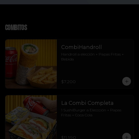
Combitos
CombiHandroll
Handroll a elección + Papas Fritas + 
Bebida
$7.200
La Combi Completa
1 SushiBurger a Eleccción + Papas 
Fritas + Coca Cola
$11.990