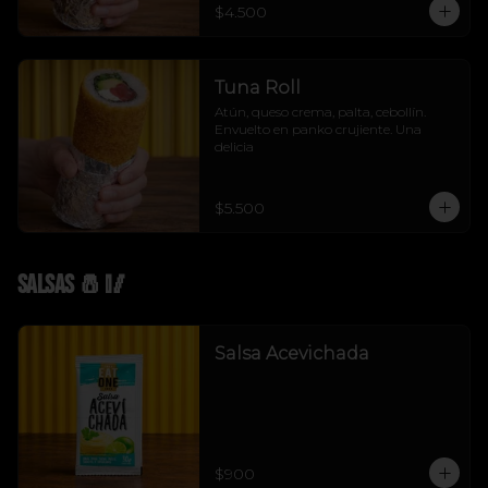
$4.500
Tuna Roll
Atún, queso crema, palta, cebollín. 
Envuelto en panko crujiente. Una 
delicia
$5.500
Salsas 🧂🥢
Salsa Acevichada
$900