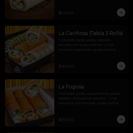
$9.000
La Cariñosa (Tabla 3 Rolls)
1 roll pollo (pollo, palta, cebollín, 
envuelto en queso crema) + 1 roll 
camarón (camarón, queso crema, 
cebollín, envuelto en palta) + 1 roll 
salmón (salmón, queso crema, palta, 
cebollín, envuelto en panko) + 2 soyas 
$16.900
+2 teriyakis + 1 topping papas hilo.
La Fogosa
1 roll pollo (pollo, queso crema, palta, 
cebollín, envuelto en panko) + 1 roll 
camarón (camarones, queso crema, 
palta, cebollín, envuelto en panko) + 1 
roll carne (carne mechada, queso 
crema, palta, cebollín, envuelto en 
$15.900
panko) + 2 soyas + 2 teriyakis + 1 
topping papas hilo