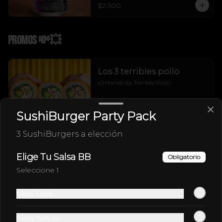
$2.500
Promos 💸💥
Los 3 terribles pollo
x3 Handrolls Terrible Pollo
SushiBurger Party Pack
$13.990
3 SushiBurgers a elección
Elige Tu Salsa BB
Obligatorio
SushiBurger Party Pack
Seleccione 1
3 SushiBurgers a elección
Salsa Soya
$24.990
Salsa Teriyaki