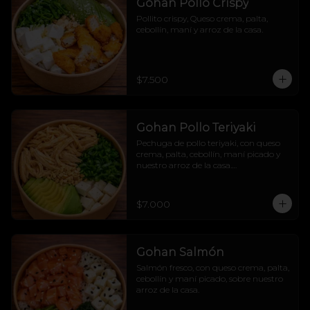
Gohan Pollo Crispy
Pollito crispy, Queso crema, palta, 
cebollín, maní y arroz de la casa.
$7.500
Gohan Pollo Teriyaki
Pechuga de pollo teriyaki, con queso 
crema, palta, cebollín, maní picado y 
nuestro arroz de la casa.

Dulcesito y salado pa´los indecisos.
$7.000
Gohan Salmón
Salmón fresco, con queso crema, palta, 
cebollín y maní picado, sobre nuestro 
arroz de la casa.