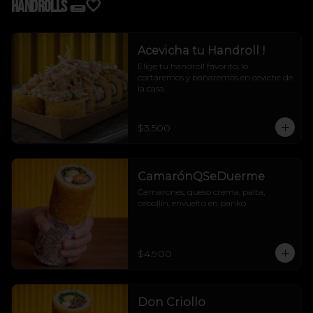
Handrolls 🌯🤍
Acevicha tu Handroll !
Elige tu handroll favorito, lo 
cortaremos y bañaremos en ceviche de 
la casa.
$3.500
CamarónQSeDuerme
Camarones, queso crema, palta, 
cebollín, envuelto en panko
$4.900
Don Criollo