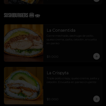
Sushiburgers 🍔🍣
La Consentida
Carne mechada, pechuga de pollo, 
queso crema, palta, cebollín, envuelta 
en panko
$9.000
La Crispyta
Triple pollo crispy, queso crema, palta y 
cebollín. Envuelta en panko crujiente
$9.000