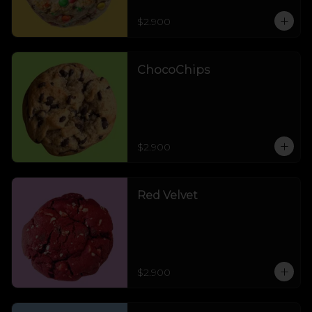
$2.900
ChocoChips
$2.900
Red Velvet
$2.900