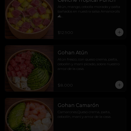
Ceviche Tropical Punch
Atún, mango, cebolla morada y palta 
bañados en nuestra salsa Amanorolls 
🌊

No sabemos si alimenta o hipnotiza, 
pero después de probarlo... tu mente se 
va directo a una isla 🧜‍♀️🌴
$12.900
Gohan Atún
Atún fresco, con queso crema, palta, 
cebollín y maní picado, sobre nuestro 
arroz de la casa.
$8.000
Gohan Camarón
Camarones,Queso crema, palta, 
cebollín, maní y arroz de la casa.