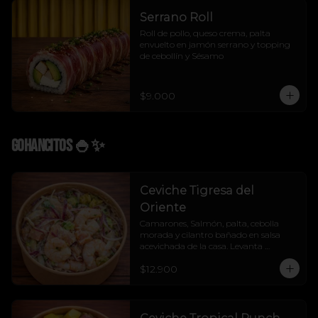
Serrano Roll
Roll de pollo, queso crema, palta 
envuelto en jamón serrano y topping 
de cebollín y Sésamo
$9.000
Gohancitos 🍚✨
Ceviche Tigresa del
Oriente
Camarones, Salmón, palta, cebolla 
morada y cilantro bañado en salsa 
acevichada de la casa. Levanta 
cualquier muerto.
$12.900