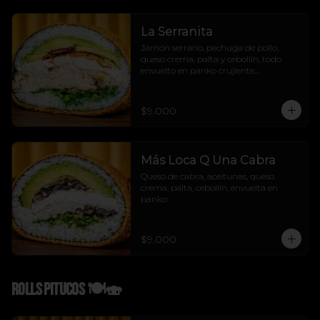
La Serranita
Jamón serrano, pechuga de pollo, 
queso crema, palta y cebollín, todo 
envuelto en panko crujiente.

Sabor mediterráneo con flow urbano.

La Serranita no se explica, se prueba! 
😏💛
$9.000
Más Loca Q Una Cabra
Queso de cabra, aceitunas, queso 
crema, palta, cebollín, envuelta en 
panko
$9.000
Rolls Pitucos 🍽️🍣