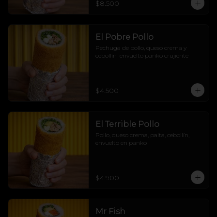
$8.500
marino sin arroz, pero con pura 
actitud! 🌊🔥
El Pobre Pollo
Pechuga de pollo, queso crema y 
cebollín  envuelto panko crujiente
$4.500
El Terrible Pollo
Pollo, queso crema, palta, cebollín, 
envuelto en panko
$4.900
Mr Fish