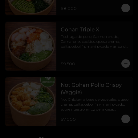
$8.000
Gohan Triple X
Pechuga de pollo, Salmon crudo, 
Camarones cocidos, queso crema, 
palta, cebollín, maní picado y arroz de 
la casa.
$9.500
Not Gohan Pollo Crispy
(Veggie)
Not Chicken a base de vegetales, queso 
crema, palta, cebollín y maní picado, 
sobre nuestro arroz de la casa.

Liviano, veggie, cremoso y lleno de 
$7.000
sabor.

Veggie sí, fome jamás. 💚🔥