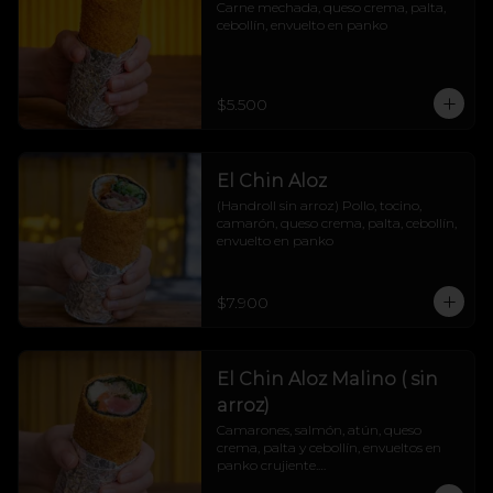
Carne mechada, queso crema, palta, 
cebollín, envuelto en panko
$5.500
El Chin Aloz
(Handroll sin arroz) Pollo, tocino, 
camarón, queso crema, palta, cebollín, 
envuelto en panko
$7.900
El Chin Aloz Malino ( sin
arroz)
Camarones, salmón, atún, queso 
crema, palta y cebollín, envueltos en 
panko crujiente.

Cremosito, marino y explosivo. ¡Un trío 