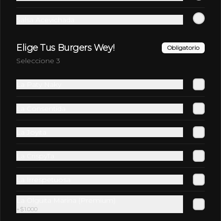
Salsa Acevichada
Elige Tus Burgers Wey!
Obligatorio
Seleccione 3
La Paty Naky
La Consentida
Conócenos
La Joyita
Despacho
La CrispyTa
Términos y condiciones
Política de privacidad
La Irrespetuosa
Redes sociales
La Olguita Marina (Premium)
+
$1.000
Instagram