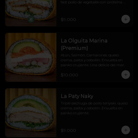
Not pollo de vegetales con proteína 
vegetal, queso crema, palta y cebollín, 
todo cubierto en un panko crocante 
que hace crunch a cada mordisco.

$9.000
¡Explosión de sabor sin culpa! 💚🔥
La Olguita Marina
(Premium)
Atún, Salmón, Camarones, queso 
crema, palta y cebollín. Envuelta en 
panko crujiente. Una delicia del mar.
$10.000
La Paty Naky
Triple pechuga de pollo teriyaki, queso 
crema, palta y cebollín. Envuelta en 
panko crujiente.
$9.000