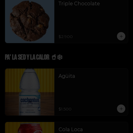
Triple Chocolate
$2.900
Pa' La Sed y La Calor 🥤❄️
Agüita
$1.500
Cola Loca