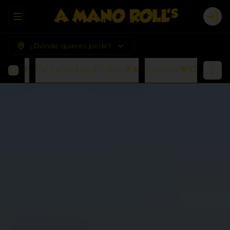
Abrir menu de navegación
Logi
¿Dónde quieres pedir?
s) 🍪🤎
Pa' La Sed y La Calor 🥤❄️
Promos 💸💥