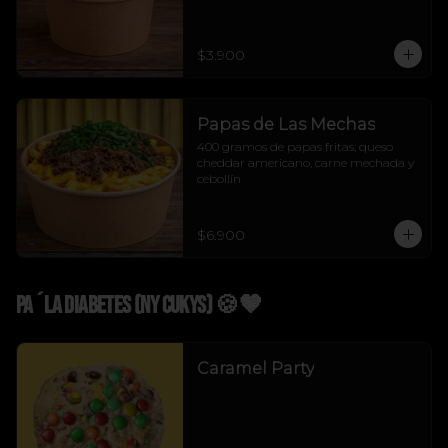
$3.900
Papas de Las Mechas
400 gramos de papas fritas, queso 
cheddar americano, carne mechada y 
cebollín
$6.900
Pa´La Diabetes (NY Cukys) 🍪🤎
Caramel Party