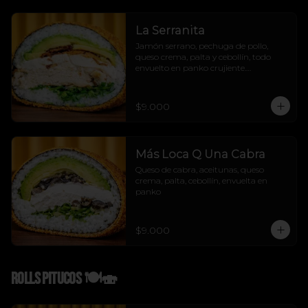
La Serranita
Jamón serrano, pechuga de pollo, 
queso crema, palta y cebollín, todo 
envuelto en panko crujiente.

Sabor mediterráneo con flow urbano.

La Serranita no se explica, se prueba! 
😏💛
$9.000
Más Loca Q Una Cabra
Queso de cabra, aceitunas, queso 
crema, palta, cebollín, envuelta en 
panko
$9.000
Rolls Pitucos 🍽️🍣