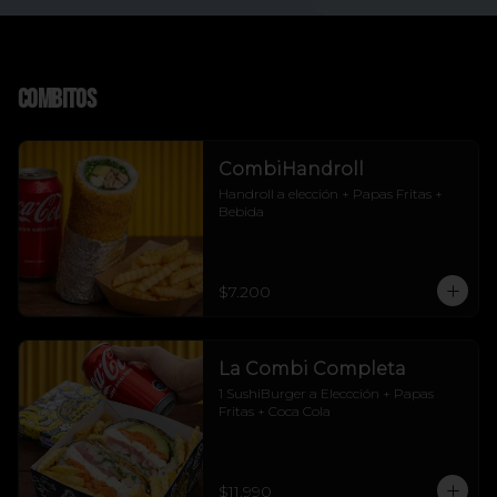
Combitos
CombiHandroll
Handroll a elección + Papas Fritas + 
Bebida
$7.200
La Combi Completa
1 SushiBurger a Eleccción + Papas 
Fritas + Coca Cola
$11.990