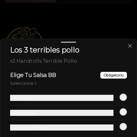
Los 3 terribles pollo
x3 Handrolls Terrible Pollo
Elige Tu Salsa BB
Conócenos
Obligatorio
Seleccione 1
Despacho
Términos y condiciones
Salsa Soya
Política de privacidad
Salsa Teriyaki
Redes sociales
Salsa Acevichada
Instagram