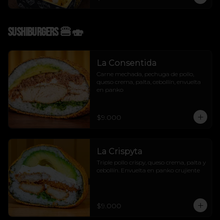
Sushiburgers 🍔🍣
La Consentida
Carne mechada, pechuga de pollo, 
queso crema, palta, cebollín, envuelta 
en panko
$9.000
La Crispyta
Triple pollo crispy, queso crema, palta y 
cebollín. Envuelta en panko crujiente
$9.000