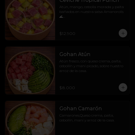
Ceviche Tropical Punch
Atún, mango, cebolla morada y palta 
bañados en nuestra salsa Amanorolls 
🌊

No sabemos si alimenta o hipnotiza, 
pero después de probarlo... tu mente se 
va directo a una isla 🧜‍♀️🌴
$12.900
Gohan Atún
Atún fresco, con queso crema, palta, 
cebollín y maní picado, sobre nuestro 
arroz de la casa.
$8.000
Gohan Camarón
Camarones,Queso crema, palta, 
cebollín, maní y arroz de la casa.