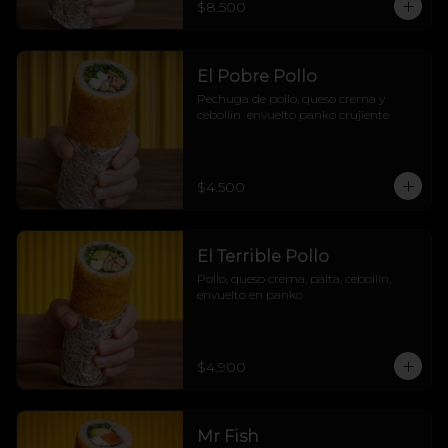
$8.500
marino sin arroz, pero con pura 
actitud! 🌊🔥
El Pobre Pollo
Pechuga de pollo, queso crema y 
cebollín  envuelto panko crujiente
$4.500
El Terrible Pollo
Pollo, queso crema, palta, cebollín, 
envuelto en panko
$4.900
Mr Fish