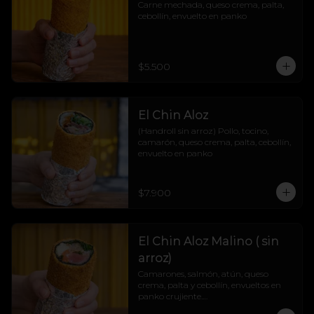
Carne mechada, queso crema, palta, 
cebollín, envuelto en panko
$5.500
El Chin Aloz
(Handroll sin arroz) Pollo, tocino, 
camarón, queso crema, palta, cebollín, 
envuelto en panko
$7.900
El Chin Aloz Malino ( sin
arroz)
Camarones, salmón, atún, queso 
crema, palta y cebollín, envueltos en 
panko crujiente.

Cremosito, marino y explosivo. ¡Un trío 