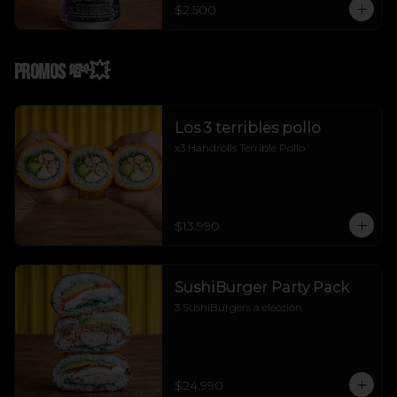
$2.500
Promos 💸💥
Los 3 terribles pollo
x3 Handrolls Terrible Pollo
$13.990
SushiBurger Party Pack
3 SushiBurgers a elección
$24.990