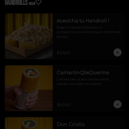
Handrolls 🌯🤍
Acevicha tu Handroll !
Elige tu handroll favorito, lo 
cortaremos y bañaremos en ceviche de 
la casa.
$3.500
CamarónQSeDuerme
Camarones, queso crema, palta, 
cebollín, envuelto en panko
$4.900
Don Criollo