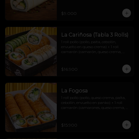
$9.000
La Cariñosa (Tabla 3 Rolls)
1 roll pollo (pollo, palta, cebollín, 
envuelto en queso crema) + 1 roll 
camarón (camarón, queso crema, 
cebollín, envuelto en palta) + 1 roll 
salmón (salmón, queso crema, palta, 
cebollín, envuelto en panko) + 2 soyas 
$16.900
+2 teriyakis + 1 topping papas hilo.
La Fogosa
1 roll pollo (pollo, queso crema, palta, 
cebollín, envuelto en panko) + 1 roll 
camarón (camarones, queso crema, 
palta, cebollín, envuelto en panko) + 1 
roll carne (carne mechada, queso 
crema, palta, cebollín, envuelto en 
$15.900
panko) + 2 soyas + 2 teriyakis + 1 
topping papas hilo