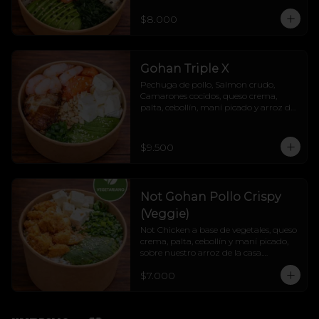
$8.000
Gohan Triple X
Pechuga de pollo, Salmon crudo, 
Camarones cocidos, queso crema, 
palta, cebollín, maní picado y arroz de 
la casa.
$9.500
Not Gohan Pollo Crispy
(Veggie)
Not Chicken a base de vegetales, queso 
crema, palta, cebollín y maní picado, 
sobre nuestro arroz de la casa.

Liviano, veggie, cremoso y lleno de 
$7.000
sabor.

Veggie sí, fome jamás. 💚🔥