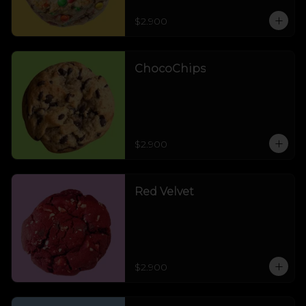
$2.900
ChocoChips
$2.900
Red Velvet
$2.900