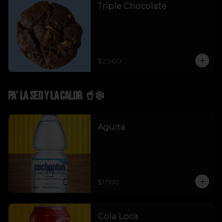
Triple Chocolate
$2.900
Pa' La Sed y La Calor 🥤❄️
Agüita
$1.500
Cola Loca