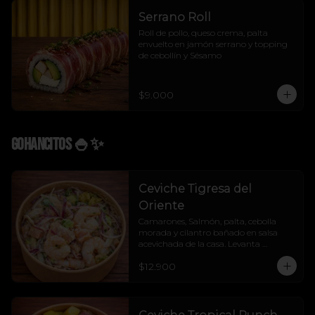
Serrano Roll
Roll de pollo, queso crema, palta 
envuelto en jamón serrano y topping 
de cebollín y Sésamo
$9.000
Gohancitos 🍚✨
Ceviche Tigresa del
Oriente
Camarones, Salmón, palta, cebolla 
morada y cilantro bañado en salsa 
acevichada de la casa. Levanta 
cualquier muerto.
$12.900