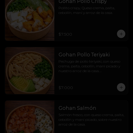
Gohan Pollo Crispy
Pollito crispy, Queso crema, palta, 
cebollín, maní y arroz de la casa.
$7.500
Gohan Pollo Teriyaki
Pechuga de pollo teriyaki, con queso 
crema, palta, cebollín, maní picado y 
nuestro arroz de la casa.

Dulcesito y salado pa´los indecisos.
$7.000
Gohan Salmón
Salmón fresco, con queso crema, palta, 
cebollín y maní picado, sobre nuestro 
arroz de la casa.