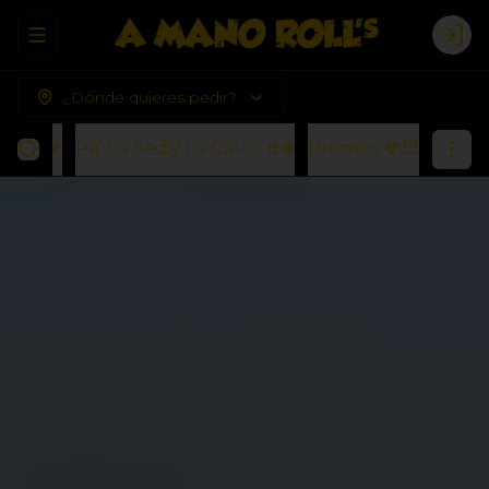
Abrir menu de navegación
Logi
¿Dónde quieres pedir?
s) 🍪🤎
Pa' La Sed y La Calor 🥤❄️
Promos 💸💥