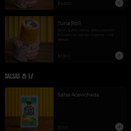
$4.500
Tuna Roll
Atún, queso crema, palta, cebollín. 
Envuelto en panko crujiente. Una 
delicia
$5.500
Salsas 🧂🥢
Salsa Acevichada
$900