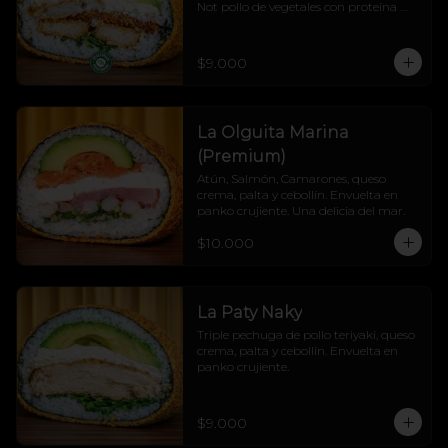
Not pollo de vegetales con proteína 
vegetal, queso crema, palta y cebollín, 
todo cubierto en un panko crocante 
que hace crunch a cada mordisco.

$9.000
¡Explosión de sabor sin culpa! 💚🔥
La Olguita Marina
(Premium)
Atún, Salmón, Camarones, queso 
crema, palta y cebollín. Envuelta en 
panko crujiente. Una delicia del mar.
$10.000
La Paty Naky
Triple pechuga de pollo teriyaki, queso 
crema, palta y cebollín. Envuelta en 
panko crujiente.
$9.000