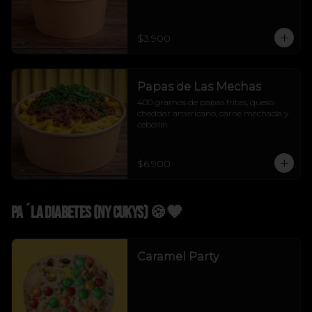
$3.900
Papas de Las Mechas
400 gramos de papas fritas, queso 
cheddar americano, carne mechada y 
cebollín
$6.900
Pa´La Diabetes (NY Cukys) 🍪🤎
Caramel Party